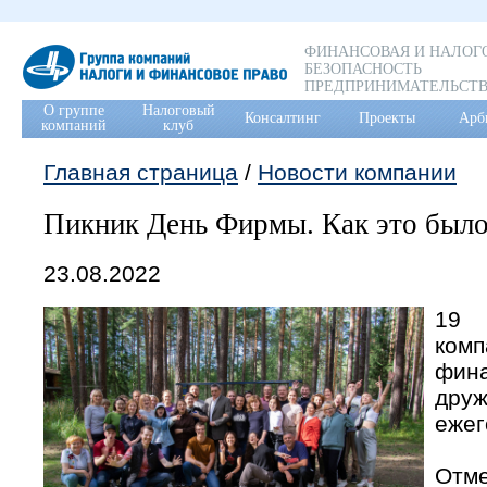
ФИНАНСОВАЯ И НАЛОГ
БЕЗОПАСНОСТЬ
ПРЕДПРИНИМАТЕЛЬСТ
О группе
Налоговый
Консалтинг
Проекты
Арб
компаний
клуб
Главная страница
/
Новости компании
Пикник День Фирмы. Как это был
23.08.2022
19 
ком
фин
дру
ежег
Отме